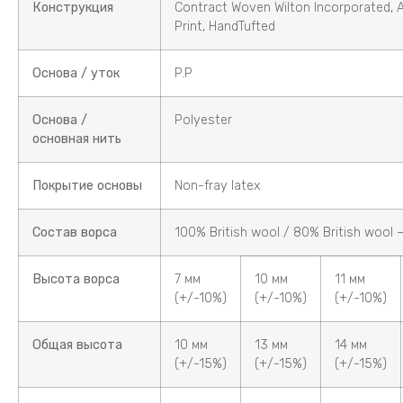
Конструкция
Contract Woven Wilton Incorporated, 
Print, HandTufted
Основа / уток
P.P
Основа /
Polyester
основная нить
Покрытие основы
Non-fray latex
Состав ворса
100% British wool / 80% British wool 
Высота ворса
7 мм
10 мм
11 мм
(+/-10%)
(+/-10%)
(+/-10%)
Общая высота
10 мм
13 мм
14 мм
(+/-15%)
(+/-15%)
(+/-15%)