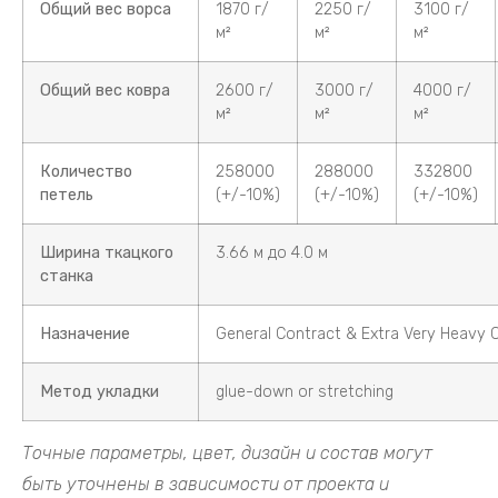
Общий вес ворса
1870 г/
2250 г/
3100 г/
м²
м²
м²
Общий вес ковра
2600 г/
3000 г/
4000 г/
м²
м²
м²
Количество
258000
288000
332800
петель
(+/-10%)
(+/-10%)
(+/-10%)
Ширина ткацкого
3.66 м до 4.0 м
станка
Назначение
General Contract & Extra Very Heavy 
Метод укладки
glue-down or stretching
Точные параметры, цвет, дизайн и состав могут
быть уточнены в зависимости от проекта и