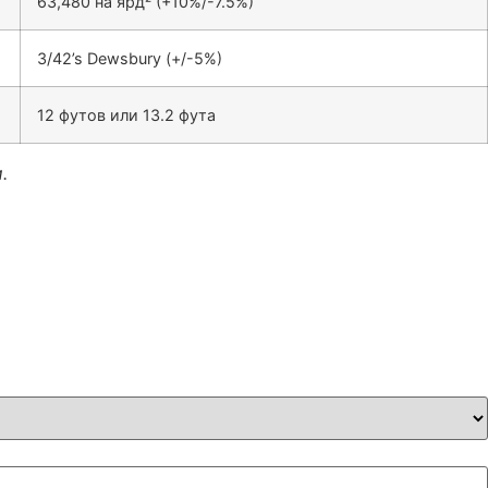
63,480 на ярд² (+10%/-7.5%)
3/42’s Dewsbury (+/-5%)
12 футов или 13.2 фута
.